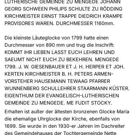
LUTHERISCHE GEMEINDE ZU MENGEDE JOHANN
GEORG SCHWEEN PHILIPS SCHULTE ZU RÖDDING
KIRCHMEISTER ERNST TRAPPE DIEDRICH KRAMPE
PROVISORES WAREN. DURCHMESSER 1160mm.
Die kleinste Läuteglocke von 1799 hatte einen
Durchmesser von 890 mm und trug die Inschrift:
KOMMT IHR LIEBEN LASST EUCH LEHREN UND
SAEUMT NICHT EUCH ZU BEKEHREN. MENGEDE
1799. J. W. GIESENBAUER ET J. H. HERPER ET JOH.
KERTEN KIRCHMEISTER B. H. PETERS ARMEN-
VORSTEHER HAUSEMANN TEWAAG PFARRER
WUNNENBERG SCHULLEHRER STAARMANN KÜSTER.
EIGENTHUM DER EVANGELISCH-LUTHERISCHEN
GEMEINDE ZU MENGEDE. ME FUDIT STOCKY.
Erhalten ist außer der ältesten bronzenen Glocke Maria
die ehemalige Uhr­glocke der Kirche, ebenfalls von
1699. Sie wurde in den 1930-er Jahren im Dach­reiter
des Gemeinde­hauses der Tochter­gemeinde Nette