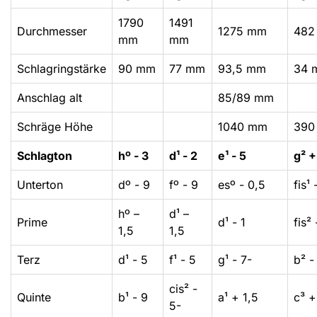
1790
1491
Durchmesser
1275 mm
482
mm
mm
Schlagringstärke
90 mm
77 mm
93,5 mm
34 
Anschlag alt
85/89 mm
Schräge Höhe
1040 mm
390
Schlagton
hº - 3
d¹ - 2
e¹ - 5
g² 
Unterton
dº - 9
fº - 9
esº - 0,5
fis¹ 
hº –
d¹ –
Prime
d¹ - 1
fis² 
1,5
1,5
Terz
d¹ - 5
f¹ - 5
g¹ - 7-
b² -
cis² -
Quinte
b¹ - 9
a¹ + 1,5
c³ +
5-