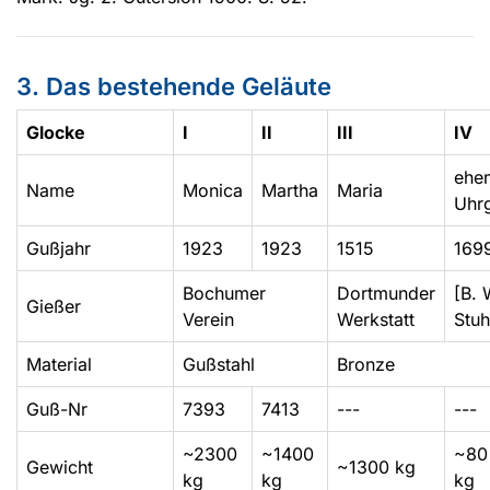
3. Das bestehende Geläute
Glocke
I
II
III
IV
ehe
Name
Monica
Martha
Maria
Uhr
Gußjahr
1923
1923
1515
169
Bochumer
Dortmunder
[B. 
Gießer
Verein
Werkstatt
Stuh
Material
Gußstahl
Bronze
Guß-Nr
7393
7413
---
---
~2300
~1400
~80
Gewicht
~1300 kg
kg
kg
kg