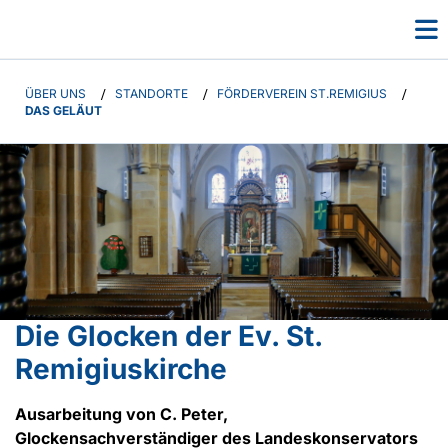
ÜBER UNS
/
STANDORTE
/
FÖRDERVEREIN ST.REMIGIUS
/
DAS GELÄUT
Die Glocken der Ev. St.
Remigiuskirche
Ausarbeitung von C. Peter,
Glockensachverständiger des Landeskonservators