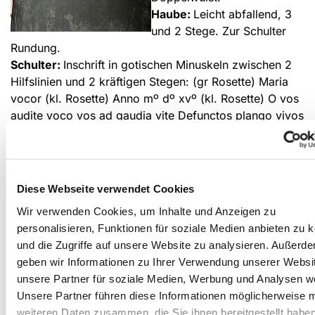
Haube:
Leicht abfallend, 3
und 2 Stege. Zur Schulter
Rundung.
Schulter:
Inschrift in gotischen Minuskeln zwischen 2
Hilfslinien und 2 kräftigen Stegen: (gr Rosette) Maria
vocor (kl. Rosette) Anno mº dº xvº (kl. Rosette) O vos
audite voco vos ad gaudia vite Defunctos plango vivos
voco falgura franco [.] In der Chronik übersetzt mit:
„Maria heiss ich. O höret, ich rufe euch zu den Freuden
des Lebens. Ich beklage die Toten, rufe die Lebenden
und breche die Blitze.“
Diese Webseite verwendet Cookies
Über der Schrift dünner Steg mit Perlstab; unterer
Wir verwenden Cookies, um Inhalte und Anzeigen zu
Abschluß: Bogenfries mit stilisierten Blättern an den
personalisieren, Funktionen für soziale Medien anbieten zu 
Enden (wie bei Johannes v. Dortmund, die Bögen hier
und die Zugriffe auf unsere Website zu analysieren. Außerd
besonders flach), begleitet v. dünnem Steg.
geben wir Informationen zu Ihrer Verwendung unserer Websi
Wolm:
5 Stege, der mittlere stärker und kantig. Unterer
unsere Partner für soziale Medien, Werbung und Analysen we
Rand: 3 dünne Linien. Innen: Klöppelöse ab.
Unsere Partner führen diese Informationen möglicherweise m
weiteren Daten zusammen, die Sie ihnen bereitgestellt habe