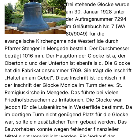
frei stehende Glocke wurde
am 30. Januar 1928 unter
der Auftragsnummer 7294
im Geläutebuch Nr. 7 (WA
80/9049) für die
evangelische Kirchengemeinde Westerfilde durch
Pfarrer Stenger in Mengede bestellt. Der Durchmesser
beträgt 1016 mm. Der Hauptton der Glocke ist a, der
Oberton c und der Unterton ist ebenfalls c. Die Glocke
hat die Fabrikationsnummer 1769. Sie trägt die Inschrift
„Haltet an am Gebet“. Diese Inschrift ist identisch mit
der Inschrift der Glocke Monica im Turm der ev. St.
Remigiuskirche in Mengede. Das führte bei vielen
Friedhofsbesuchern zu Irritationen. Die Glocke war
jedoch für die Luisenkirche in Westerfilde bestimmt. Da
im dortigen Turm nicht genügend Platz für die Glocke
war, sollte ein zusätzlicher Turm gebaut werden. Das
Bauvorhaben konnte wegen fehlender finanzieller
Mittel nicht verwirklicht werden. Ein Verkauf der