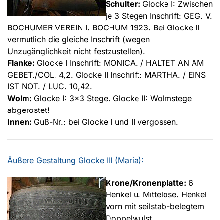
Schulter:
Glocke I: Zwischen
je 3 Stegen Inschrift: GEG. V.
BOCHUMER VEREIN I. BOCHUM 1923. Bei Glocke II
vermutlich die gleiche Inschrift (wegen
Unzugänglichkeit nicht festzustellen).
Flanke:
Glocke I Inschrift: MONICA. / HALTET AN AM
GEBET./COL. 4,2. Glocke II Inschrift: MARTHA. / EINS
IST NOT. / LUC. 10,42.
Wolm:
Glocke I: 3x3 Stege. Glocke II: Wolmstege
abgerostet!
Innen:
Guß-Nr.: bei Glocke I und II vergossen.
Äußere Gestaltung Glocke III (Maria):
Krone/Kronenplatte:
6
Henkel u. Mittelöse. Henkel
vorn mit seilstab-belegtem
Doppelwulst.