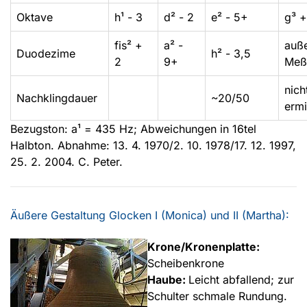
Oktave
h¹ - 3
d² - 2
e² - 5+
g³ +
fis² +
a² -
auß
Duodezime
h² - 3,5
2
9+
Meß
nich
Nachklingdauer
~20/50
ermi
Bezugston: a¹ = 435 Hz; Abweichungen in 16tel
Halbton. Abnahme: 13. 4. 1970/2. 10. 1978/17. 12. 1997,
25. 2. 2004. C. Peter.
Äußere Gestaltung Glocken I (Monica) und II (Martha):
Krone/Kronenplatte:
Scheibenkrone
Haube:
Leicht abfallend; zur
Schulter schmale Rundung.