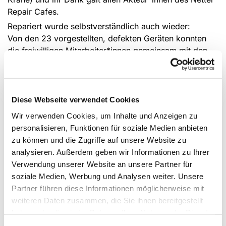
Repair Cafes.
Repariert wurde selbstverständlich auch wieder:
Von den 23 vorgestellten, defekten Geräten konnten
die freiwilligen Mitarbeiter*innen gemeinsam mit den
Besitzer*innen 16 Geräte reparieren. Bei dei Geräten
lohnte sich jeweils der Kauf eines Ersatzteils, das bei
einem der nächsten Repair Cafe – Termine eingebaut
werden kann.
Diese Webseite verwendet Cookies
Wir verwenden Cookies, um Inhalte und Anzeigen zu
personalisieren, Funktionen für soziale Medien anbieten
zu können und die Zugriffe auf unsere Website zu
analysieren. Außerdem geben wir Informationen zu Ihrer
Verwendung unserer Website an unsere Partner für
soziale Medien, Werbung und Analysen weiter. Unsere
Partner führen diese Informationen möglicherweise mit
weiteren Daten zusammen, die Sie ihnen bereitgestellt
haben oder die sie im Rahmen Ihrer Nutzung der Dienste
gesammelt haben.