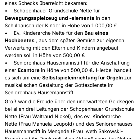
eines Schecks überreicht bekamen:
• Schopenhauer Grundschule Nette für
Bewegungsspielzeug und -elemente
in den
Schulpausen der Kinder in Höhe von 1.000,00 €
• Ev. Kinderarche Nette für den
Bau eines
Hochbeetes
, aus dem später Gemüse zur eigenen
Verwertung mit den Eltern und Kindern angebaut
werden soll in Höhe von 500,00 €
• Seniorenhaus Hausemannstift für die Anschaffung
einer
Ecantore
in Höhe von 500,00 €. Hierbei handelt
es sich um eine
Selbstspieleinrichtung für Orgeln
zur
musikalischen Gestaltung der Gottesdienste im
Seniorenhaus Hausemannstift.
Groß war die Freude über den unerwarteten Geldsegen
bei allen drei Leitungen der Schopenhauer Grundschule
Nette (Frau Waltraud Nickel), des ev. Kinderarche
Nette (Frau Manuela Leupold) und des Seniorenhauses
Hausemannstift in Mengede (Frau Iweth Sakowski-
Krane) und ihr Dank galt allen Akteur*innen des Netter