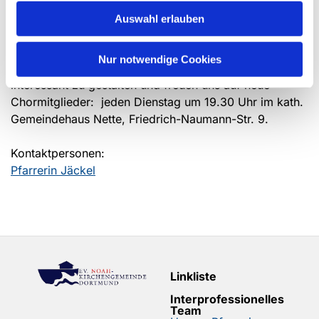
- Teilnahme an
Klangvokal
in der Petri-Kirche bereits
Auswahl erlauben
zum dritten Mal.
Nur notwendige Cookies
Wir haben noch viele Ideen, das Singen im Kirchenchor
interessant zu gestalten und freuen uns auf neue
Chormitglieder: jeden Dienstag um 19.30 Uhr im kath.
Gemeindehaus Nette, Friedrich-Naumann-Str. 9.
Kontaktpersonen:
Pfarrerin Jäckel
Linkliste
Interprofessionelles
Team