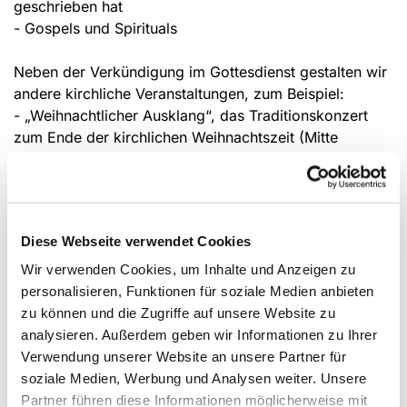
geschrieben hat
- Gospels und Spirituals
Neben der Verkündigung im Gottesdienst gestalten wir
andere kirchliche Veranstaltungen, zum Beispiel:
- „Weihnachtlicher Ausklang“, das Traditionskonzert
zum Ende der kirchlichen Weihnachtszeit (Mitte
Januar)
- Geistliche Konzerte zu bestimmten Themen:
„Lebenslinien-Kirchenfenster in Nette“ (Oktober 2011)
- Offene Gospel-Projekte
Diese Webseite verwendet Cookies
Durch „Weltliche Konzerte“ konnten wir neue
Wir verwenden Cookies, um Inhalte und Anzeigen zu
Chormitglieder gewinnen und kirchenferne Menschen
personalisieren, Funktionen für soziale Medien anbieten
anziehen.
zu können und die Zugriffe auf unsere Website zu
- Volkslieder und Madrigale: sie gehören seit
analysieren. Außerdem geben wir Informationen zu Ihrer
Jahrzehnten zum Repertoire
Verwendung unserer Website an unsere Partner für
- Schlager der 20er, 30er, 50er und 60er Jahre:
soziale Medien, Werbung und Analysen weiter. Unsere
Konzerte mit Liedern der Vorkriegszeit und drei
Partner führen diese Informationen möglicherweise mit