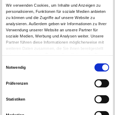
Während die Kinder sich Hotdogs und Waffeln
Wir verwenden Cookies, um Inhalte und Anzeigen zu
schmecken ließen, konnten sich die Eltern bei
personalisieren, Funktionen für soziale Medien anbieten
Kaffee und Kuchen im Gemeindehaus entspannen
zu können und die Zugriffe auf unsere Website zu
und miteinander ins Gespräch kommen.
analysieren. Außerdem geben wir Informationen zu Ihrer
Verwendung unserer Website an unsere Partner für
Was das Fest jedoch besonders machte, war die
soziale Medien, Werbung und Analysen weiter. Unsere
warme, herzliche Atmosphäre, die von
Partner führen diese Informationen möglicherweise mit
Gemeinschaft und Engagement geprägt war. Die
weiteren Daten zusammen, die Sie ihnen bereitgestellt
vielen ehrenamtlichen Helferinnen und Helfer
haben oder die sie im Rahmen Ihrer Nutzung der Dienste
sorgten nicht nur für einen reibungslosen Ablauf,
gesammelt haben.
Einwilligungsauswahl
sondern auch für zahlreiche Lächeln und
Notwendig
unvergessliche Momente.
Ein Nachmittag, der zeigt, wie viel Freude in einem
Präferenzen
Miteinander steckt – und der uns alle daran
erinnert, wie schön es ist, gemeinsam zu feiern.
Statistiken