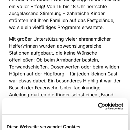
ein voller Erfolg! Von 16 bis 18 Uhr herrschte
ausgelassene Stimmung – zahlreiche Kinder
strömten mit ihren Familien auf das Festgelände,
wo sie ein vielfältiges Programm erwartete.
Mit großer Unterstützung vieler ehrenamtlicher
Helfer\*innen wurden abwechslungsreiche
Stationen aufgebaut, die keine Wünsche
offenließen: Ob beim Armbänder basteln,
Torwandschießen, Dosenwerfen oder beim wilden
Hüpfen auf der Hüpfburg – für jeden kleinen Gast
war etwas dabei. Ein besonderes Highlight war der
Besuch der Feuerwehr. Unter fachkundiger
Anleitung durften die Kinder selbst einen „Brand
löschen“ und sich einmal wie richtige
Feuerwehrleute fühlen – ein Erlebnis, das viele
sicher nicht so schnell vergessen werden.
Diese Webseite verwendet Cookies
Auch für das leibliche Wohl war bestens gesorgt: