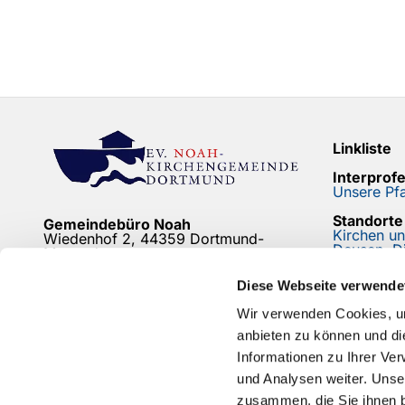
Linkliste
Interprof
Unsere Pfa
Standorte
Gemeindebüro Noah
Kirchen u
Wiedenhof 2, 44359 Dortmund-
Deusen, D
Mengede
Newslette
Friedhofsbüro
Diese Webseite verwende
Bleiben Si
Bodelschwingh/Mengede
Friedhof Mengeder Schulstraße
Wir verwenden Cookies, um
anbieten zu können und di
mehr...
Informationen zu Ihrer Ve
und Analysen weiter. Unse
zusammen, die Sie ihnen b