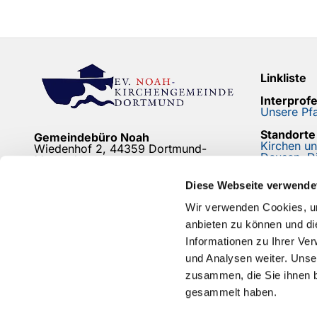
Linkliste
Interprof
Unsere Pfa
Standorte
Gemeindebüro Noah
Kirchen u
Wiedenhof 2, 44359 Dortmund-
Deusen, D
Mengede
Newslette
Friedhofsbüro
Diese Webseite verwende
Bleiben Si
Bodelschwingh/Mengede
Friedhof Mengeder Schulstraße
Wir verwenden Cookies, um
anbieten zu können und di
mehr...
Informationen zu Ihrer Ve
und Analysen weiter. Unse
zusammen, die Sie ihnen b
gesammelt haben.