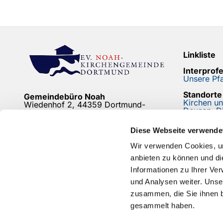
Linkliste
Interprof
Unsere Pfa
Standorte
Gemeindebüro Noah
Kirchen u
Wiedenhof 2, 44359 Dortmund-
Deusen, D
Mengede
Newslette
Friedhofsbüro
Diese Webseite verwende
Bleiben Si
Bodelschwingh/Mengede
Friedhof Mengeder Schulstraße
Wir verwenden Cookies, um
anbieten zu können und di
mehr...
Informationen zu Ihrer Ve
und Analysen weiter. Unse
zusammen, die Sie ihnen b
gesammelt haben.