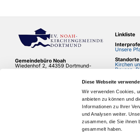
Linkliste
Interprof
Unsere Pfa
Standorte
Gemeindebüro Noah
Kirchen u
Wiedenhof 2, 44359 Dortmund-
Deusen, D
Mengede
Newslette
Friedhofsbüro
Diese Webseite verwende
Bleiben Si
Bodelschwingh/Mengede
Friedhof Mengeder Schulstraße
Wir verwenden Cookies, um
anbieten zu können und di
mehr...
Informationen zu Ihrer Ve
und Analysen weiter. Unse
zusammen, die Sie ihnen b
gesammelt haben.