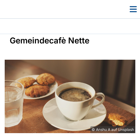
Gemeindecafè Nette
© Anshu A auf Unsplash