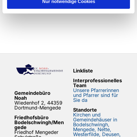
Nur notwendige Cookies
Linkliste
Interprofessionelles
Team
Unsere Pfarrerinnen
Gemeindebüro
und Pfarrer sind für
Noah
Sie da
Wiedenhof 2, 44359
Dortmund-Mengede
Standorte
Kirchen und
Friedhofsbüro
Gemeindehäuser in
Bodelschwingh/Men
Bodelschwingh,
gede
Mengede, Nette,
Friedhof Mengeder
Westerfilde, Deusen,