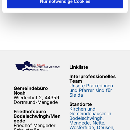
Nur notwendige Cookies
Linkliste
Interprofessionelles
Team
Unsere Pfarrerinnen
Gemeindebüro
und Pfarrer sind für
Noah
Sie da
Wiedenhof 2, 44359
Dortmund-Mengede
Standorte
Kirchen und
Friedhofsbüro
Gemeindehäuser in
Bodelschwingh/Men
Bodelschwingh,
gede
Mengede, Nette,
Friedhof Mengeder
Westerfilde, Deusen,