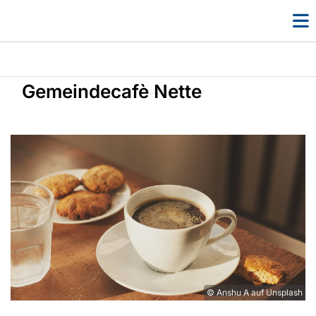
Gemeindecafè Nette
© Anshu A auf Unsplash