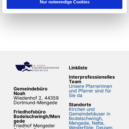
Nur notwendige Cookies
Linkliste
Interprofessionelles
Team
Unsere Pfarrerinnen
Gemeindebüro
und Pfarrer sind für
Noah
Sie da
Wiedenhof 2, 44359
Dortmund-Mengede
Standorte
Kirchen und
Friedhofsbüro
Gemeindehäuser in
Bodelschwingh/Men
Bodelschwingh,
gede
Mengede, Nette,
Friedhof Mengeder
Westerfilde, Deusen,