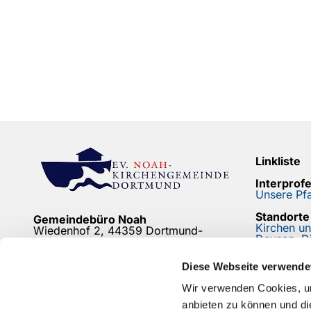
Linkliste
Interprof
Unsere Pfa
Standorte
Gemeindebüro Noah
Kirchen u
Wiedenhof 2, 44359 Dortmund-
Deusen, D
Mengede
Newslette
Friedhofsbüro
Diese Webseite verwende
Bleiben Si
Bodelschwingh/Mengede
Friedhof Mengeder Schulstraße
Wir verwenden Cookies, um
anbieten zu können und di
mehr...